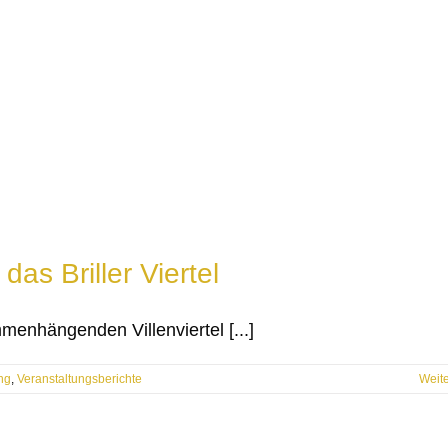
as Briller Viertel
menhängenden Villenviertel [...]
ng
,
Veranstaltungsberichte
Weit