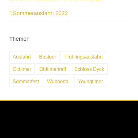
Sommerausfahrt 2022
Themen
Ausfahrt
Bustour
Frühlingsausfahrt
Oldtimer
Oldtimertreff
Schloss Dyck
Sommerfest
Wuppertal
Youngtimer