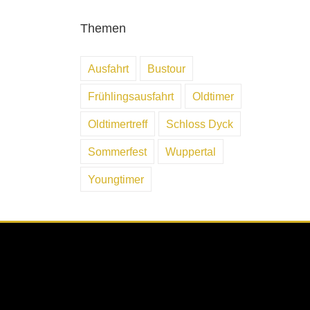
Themen
Ausfahrt
Bustour
Frühlingsausfahrt
Oldtimer
Oldtimertreff
Schloss Dyck
Sommerfest
Wuppertal
Youngtimer