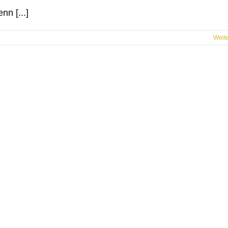
nn [...]
Weit