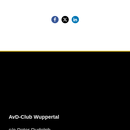
AvD-Club Wuppertal
c/o Peter Rudolph