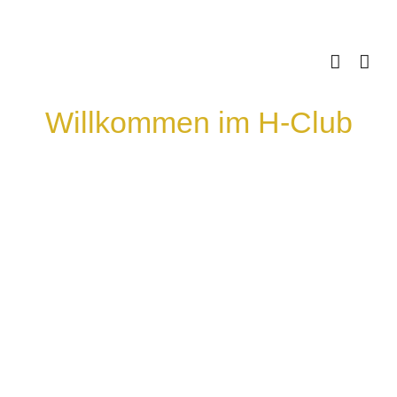
Skip
to
content
Willkommen im H-Club
Zeige
grösseres
Bild