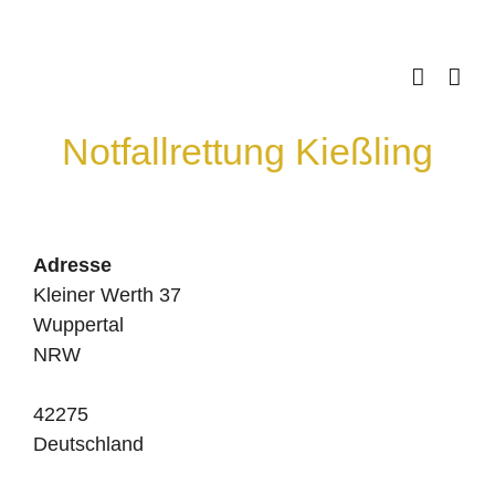
Skip
to
content
Notfallrettung Kießling
Adresse
Kleiner Werth 37
Wuppertal
NRW
42275
Deutschland