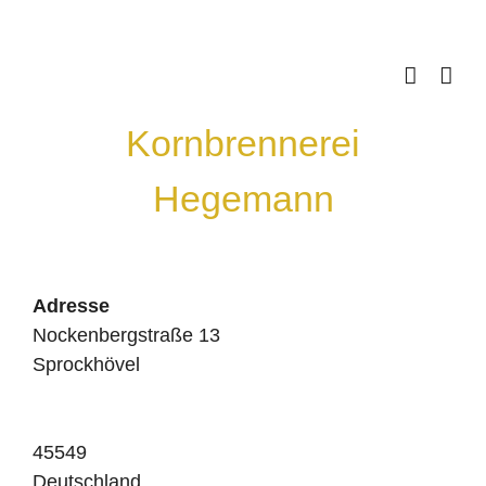
Skip
to
content
Kornbrennerei
Hegemann
Adresse
Nockenbergstraße 13
Sprockhövel
45549
Deutschland