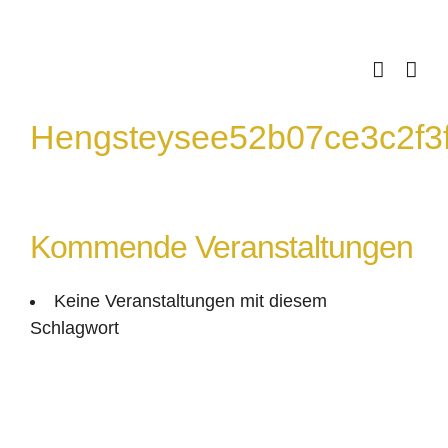
Skip
to
content
Hengsteysee52b07ce3c2f3f
Kommende Veranstaltungen
Keine Veranstaltungen mit diesem
Schlagwort