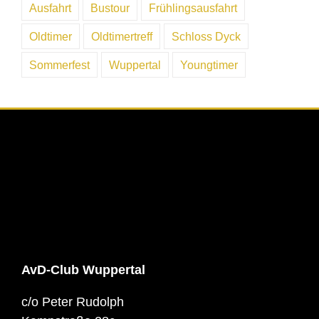
Ausfahrt
Bustour
Frühlingsausfahrt
Oldtimer
Oldtimertreff
Schloss Dyck
Sommerfest
Wuppertal
Youngtimer
AvD-Club Wuppertal
c/o Peter Rudolph