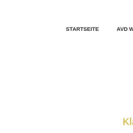
Skip
to
content
STARTSEITE
AVD 
Kl