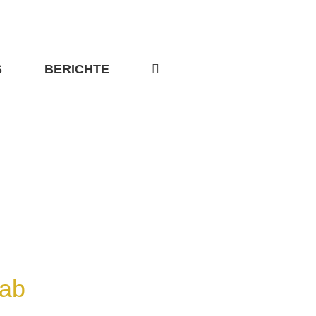
S
BERICHTE
tab