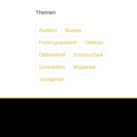
Themen
Ausfahrt
Bustour
Frühlingsausfahrt
Oldtimer
Oldtimertreff
Schloss Dyck
Sommerfest
Wuppertal
Youngtimer