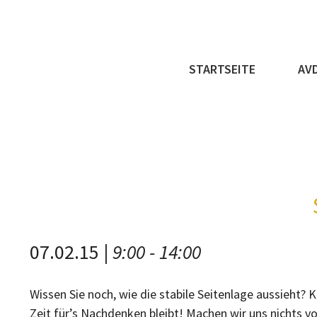
Skip
to
content
STARTSEITE
AV
Zeige
07.02.15 |
9:00 - 14:00
grösseres
Bild
Wissen Sie noch, wie die stabile Seitenlage aussieht?
Zeit für’s Nachdenken bleibt! Machen wir uns nichts 