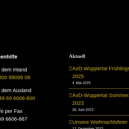
Aktuell
enhilfe
AvD-Wuppertal Frühling
s dem Inland
2025
800 99099 09
4. Mai 2025
s dem Ausland
AvD-Wuppertal Sommera
49 69 6606-600
2023
28. Juni 2023
fe per Fax
069 6606-667
Unsere Weihnachtsfeier
12. Dezember 2022