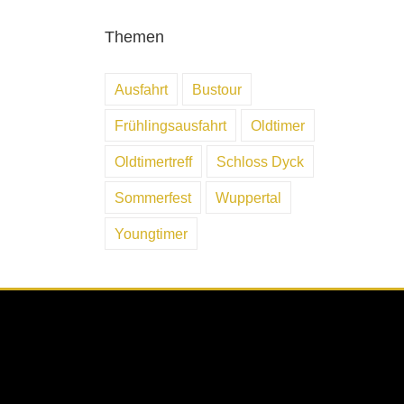
Themen
Ausfahrt
Bustour
Frühlingsausfahrt
Oldtimer
Oldtimertreff
Schloss Dyck
Sommerfest
Wuppertal
Youngtimer