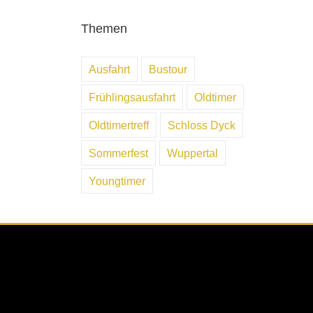
Themen
Ausfahrt
Bustour
Frühlingsausfahrt
Oldtimer
Oldtimertreff
Schloss Dyck
Sommerfest
Wuppertal
Youngtimer