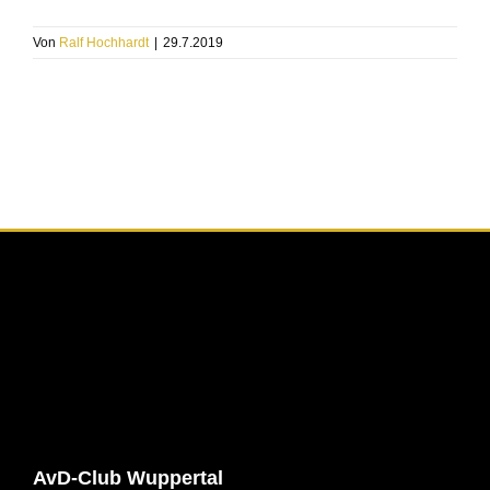
Von
Ralf Hochhardt
|
29.7.2019
AvD-Club Wuppertal