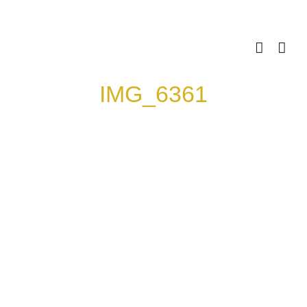
Skip
to
content
IMG_6361