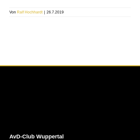
Von
Ralf Hochhardt
|
26.7.2019
AvD-Club Wuppertal