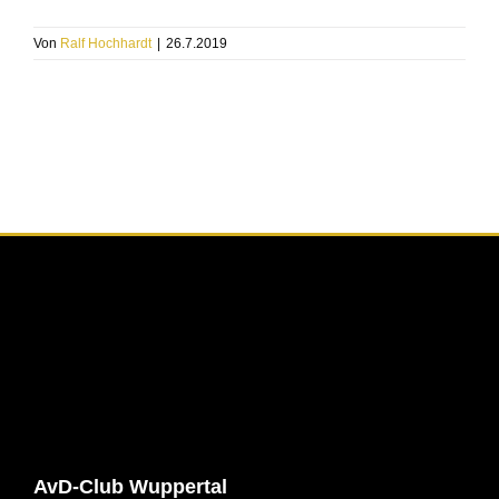
Von
Ralf Hochhardt
|
26.7.2019
AvD-Club Wuppertal