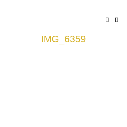
Skip
to
content
IMG_6359