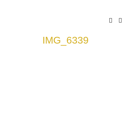
Skip
to
content
IMG_6339