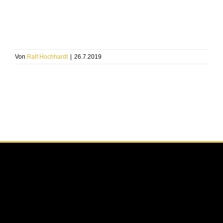
Von
Ralf Hochhardt
|
26.7.2019