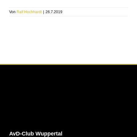
Von
Ralf Hochhardt
|
26.7.2019
AvD-Club Wuppertal