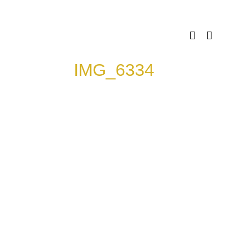
Skip
to
content
IMG_6334