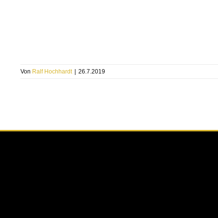
Von
Ralf Hochhardt
|
26.7.2019