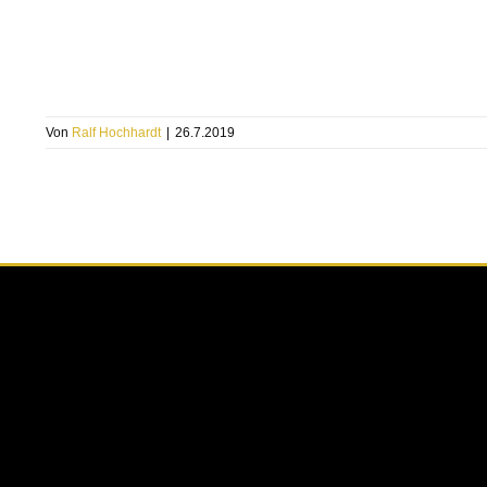
Von
Ralf Hochhardt
|
26.7.2019