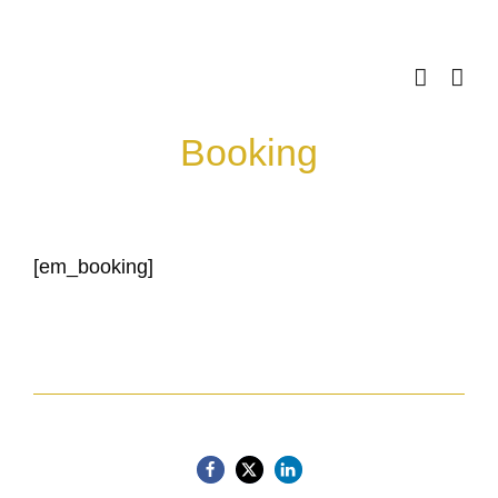
Skip
to
content
Booking
[em_booking]