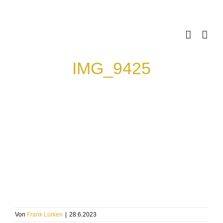
Skip
to
content
IMG_9425
Von
Frank Lürken
|
28.6.2023