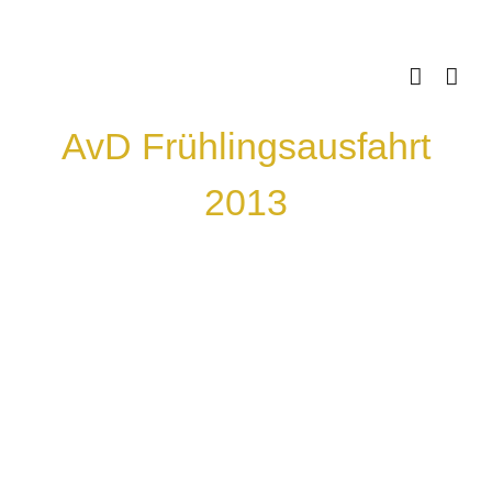
Skip
to
content
AvD Frühlingsausfahrt
2013
Zeige
grösseres
Bild